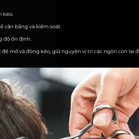
m kéo.
để cân bằng và kiểm soát.
g độ ổn định.
i để mở và đóng kéo, giữ nguyên vị trí các ngón còn lại