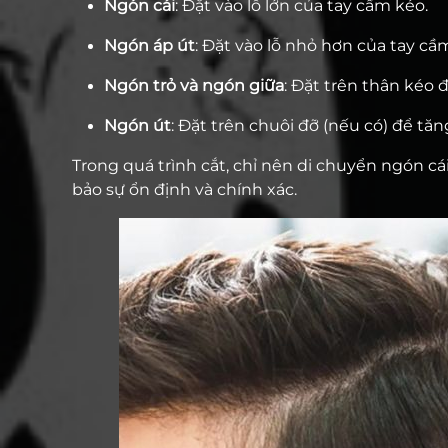
Ngón cái
: Đặt vào lỗ lớn của tay cầm kéo.
Ngón áp út
: Đặt vào lỗ nhỏ hơn của tay cầ
Ngón trỏ và ngón giữa
: Đặt trên thân kéo 
Ngón út
: Đặt trên chuôi đỡ (nếu có) để tăn
Trong quá trình cắt, chỉ nên di chuyển ngón cá
bảo sự ổn định và chính xác.