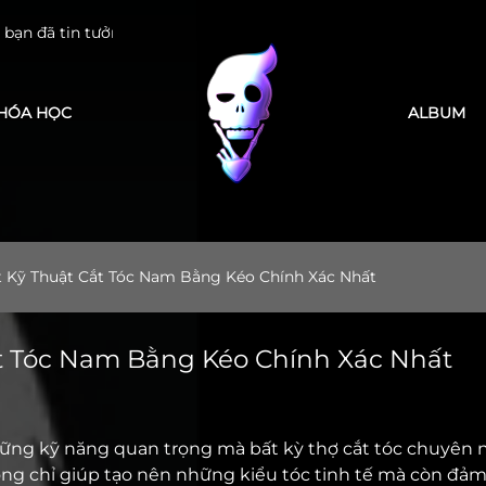
LEK Barber Academy
HÓA HỌC
ALBUM
t Kỹ Thuật Cắt Tóc Nam Bằng Kéo Chính Xác Nhất
ắt Tóc Nam Bằng Kéo Chính Xác Nhất
ững kỹ năng quan trọng mà bất kỳ thợ cắt tóc chuyên 
ng chỉ giúp tạo nên những kiểu tóc tinh tế mà còn đảm