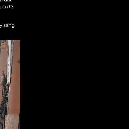
tựa để
ày sang