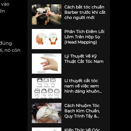
u vào
Cách bắt tóc chuẩn
đến
Barber trước khi cắt
cho người mới
Phân Tích Điểm Lồi
Lõm Trên Hộp Sọ
(Head Mapping)
 đúng
i, nó còn
Lý Thuyết Về Kỹ
Thuật Cắt Tóc Nam
Lí thuyết cắt tóc
nam về việc xem
hình dáng khuôn
mặt và tạo hình
Cách Nhuộm Tóc
Bạch Kim Chuẩn,
Quy Trình Tẩy &
Khử Vàng Dành
Cho Barber
Kiến Thức Về Góc