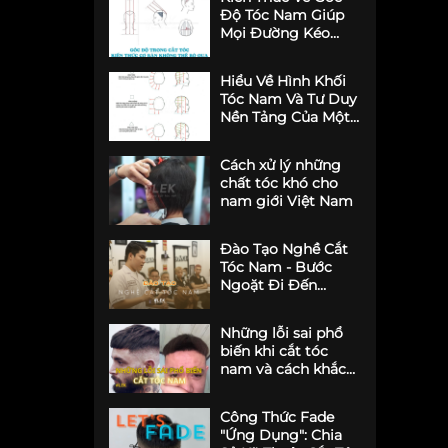
Độ Tóc Nam Giúp
Mọi Đường Kéo
Barber Chuyên
Nghiệp
Hiểu Về Hình Khối
Tóc Nam Và Tư Duy
Nền Tảng Của Một
Barber
Cách xử lý những
chất tóc khó cho
nam giới Việt Nam
Đào Tạo Nghề Cắt
Tóc Nam - Bước
Ngoặt Đi Đến
Thành Công
Những lỗi sai phổ
biến khi cắt tóc
nam và cách khắc
phục
Công Thức Fade
"Ứng Dụng": Chia