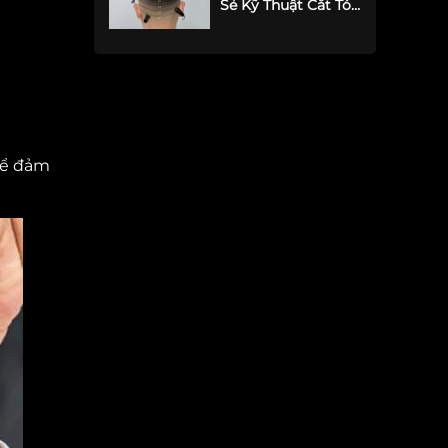
Sẻ Kỹ Thuật Cắt Tóc
Nam - Barber
 để đảm