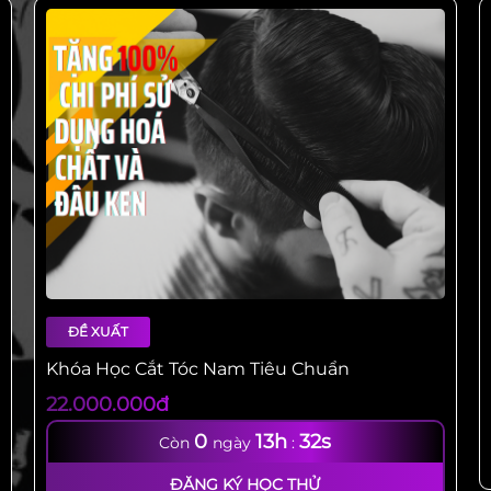
Khóa học cắt tóc nam tiêu chuẩn
ĐỀ XUẤT
Khóa Học Cắt Tóc Nam Tiêu Chuẩn
22.000.000đ
0
13h
31s
Còn
ngày
:
ĐĂNG KÝ HỌC THỬ