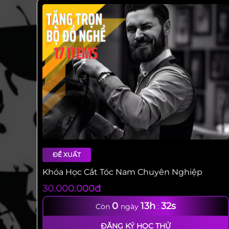
Khóa học cắt tóc nam chuyên nghiệp
ĐỀ XUẤT
Khóa Học Cắt Tóc Nam Chuyên Nghiệp
30.000.000đ
0
13h
31s
Còn
ngày
:
ĐĂNG KÝ HỌC THỬ