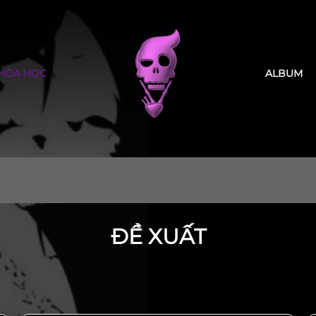
HÓA HỌC
ALBUM
ĐỀ XUẤT