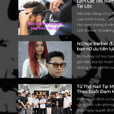
Lịch Cắt Tóc Na
một môn nghệ thuật đ
Tại Lộc
năng cực kỳ khắt kh
Nếu bạn đang có ý đị
của mình trong thời g
tóc nam tháng 6 năm 
LEK Barber Academy
nhất, giúp vạn sự ha
Nữ học barber đư
bạn nữ ưu tiên l
Academy?
Xu hướng nữ học ba
giờ hết, xóa bỏ hoàn 
khẳng định vị thế củ
Từ Thợ Nail Tại 
Theo Đuổi Đam M
Nguyễn
Một người định cư t
công việc văn phòng 
một ngày quyết định