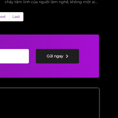
chảy tâm linh của người làm nghề, không một ai
có thể quên được ngày hướng về cội nguồn – ngày
tôn vinh vị Sư tổ đã khai sáng ra nghệ thuật tạo
ext
Last
hình cho mái tóc.
Gửi ngay