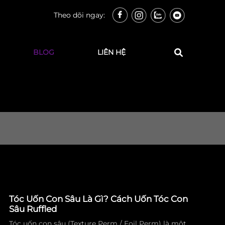
Theo dõi ngay:
BLOG
LIÊN HỆ
Tóc Uốn Con Sâu Là Gì? Cách Uốn Tóc Con
Sâu Ruffled
Tóc uốn con sâu (Texture Perm / Foil Perm) là một