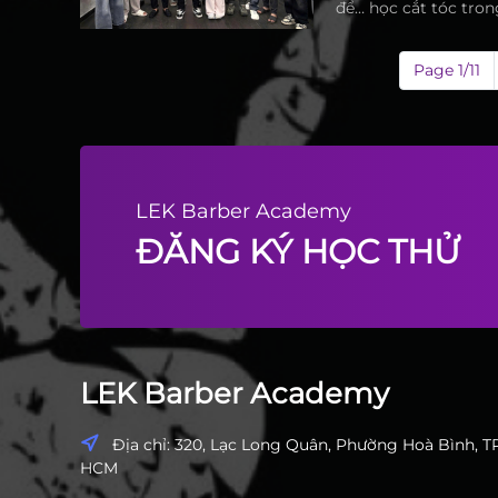
để… học cắt tóc tro
Page 1/11
LEK Barber Academy
ĐĂNG KÝ HỌC THỬ
LEK Barber Academy
Địa chỉ: 320, Lạc Long Quân, Phường Hoà Bình, TP
HCM