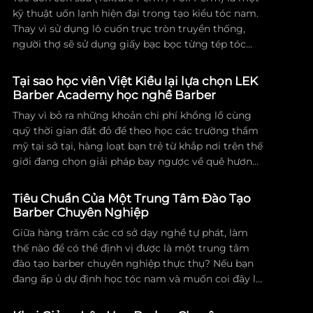
kỹ thuật uốn lạnh hiện đại trong tạo kiểu tóc nam.
Thay vì sử dụng lô cuốn trục tròn truyền thống,
người thợ sẽ sử dụng giấy bạc bọc từng tép tóc
nhỏ, xoắn xoắn và gấp lại theo đường ziczac trước
khi tra thuốc. Kỹ thuật này tạo ra các lọn tóc cứng
Tại sao học viên Việt Kiều lại lựa chọn LEK
cáp, gập khúc và bung xù nhẹ tựa như hình dáng
Barber Academy học nghề Barber
của con sâu. Phiên bản nâng cấp và đánh rối tự
Thay vì bỏ ra những khoản chi phí khổng lồ cùng
nhiên hơn của kiểu uốn này thường được giới
quỹ thời gian đắt đỏ để theo học các trường thẩm
chuyên môn gọi là Uốn Ruffled, mang lại diện mạo
mỹ tại sở tại, hàng loạt bạn trẻ từ khắp nơi trên thế
trẻ trung, bụi bặm và ăn gian độ dày tối đa cho
giới đang chọn giải pháp bay ngược về quê hương.
mái tóc.
Từ khóa Việt kiều học barber tại Việt Nam đang
được rất nhiều người con Việt Nam đang sinh sống
Tiêu Chuẩn Của Một Trung Tâm Đào Tạo
tại nước ngoài tìm kiếm và tham khảo.
Barber Chuyên Nghiệp
Giữa hàng trăm các cơ sở dạy nghề tự phát, làm
thế nào để có thể định vị được là một trung tâm
đào tạo barber chuyên nghiệp thực thụ? Nếu bạn
đang ấp ủ dự định học tóc nam và muốn coi đây là
sự nghiệp gắn bó cả đời, hãy thật sự dành thời
gian nghiên cứu kỹ các tiêu chí của một trung tâm