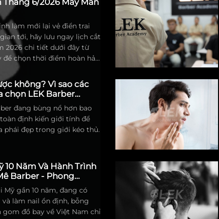
m Tháng 6/2026 May Mắn
ỉnh cao của sự tỉ mỉ, kỹ
e từ người thợ.
nh làm mới lại vẻ điển trai
ian tới, hãy lưu ngay lịch cắt
2026 chi tiết dưới đây từ
 để chọn thời điểm hoàn hảo
nh thông và thu hút vận may.
ợc không? Vì sao các
ựa chọn LEK Barber
rber đang bùng nổ hơn bao
toàn định kiến giới tính để
a phái đẹp trong giới kéo thủ.
Mỹ 10 Năm Và Hành Trình
ê Barber - Phong
ại Mỹ gần 10 năm, đang có
và làm nail ổn định, bỗng
 gom đồ bay về Việt Nam chỉ