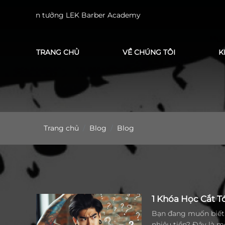
ã tin tưởng LEK Barber Academy
TRANG CHỦ
VỀ CHÚNG TÔI
K
Trang chủ
Blog
Blog
1 Khóa Học Cắt 
Bạn đang muốn biết 
nhiêu tiền? Đây là 