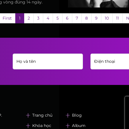
ng vòng đúng 14 ngày.
First
1
2
3
4
5
6
7
8
9
10
11
N
.
Trang chủ
Blog
Khóa học
Album