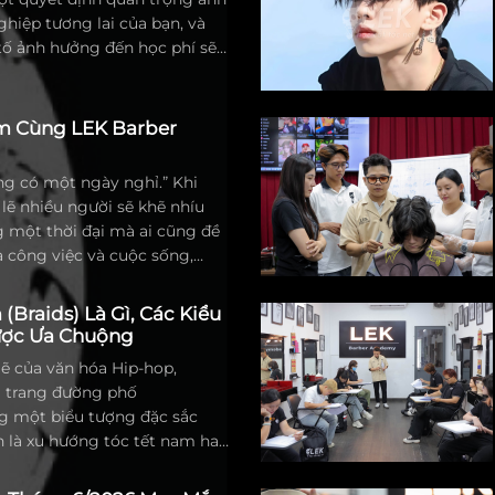
ghiệp tương lai của bạn, và
 tố ảnh hưởng đến học phí sẽ
chọn phù hợp nhất.
ăm Cùng LEK Barber
g có một ngày nghỉ.” Khi
 lẽ nhiều người sẽ khẽ nhíu
g một thời đại mà ai cũng đề
 công việc và cuộc sống,
tin. Đôi khi, nó giống như một
ệu được gọt giũa khéo léo
(Braids) Là Gì, Các Kiểu
h marketing hào nhoáng.
ược Ưa Chuộng
 những ai đã và đang gắn bó
ẽ của văn hóa Hip-hop,
emy, đó hoàn toàn không phải
i trang đường phố
.
 một biểu tượng đặc sắc
nh là xu hướng tóc tết nam hay
raids đầy cá tính. Đây không
ắt vài lọn tóc ngẫu hứng, mà là