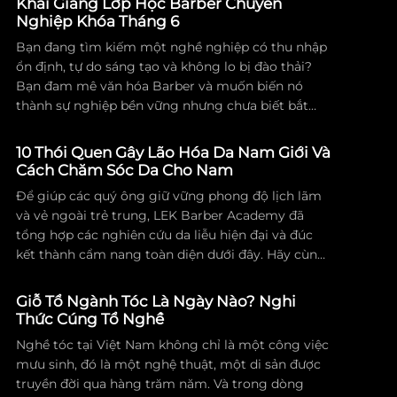
Khai Giảng Lớp Học Barber Chuyên
đào tạo. Hãy cùng tìm hiểu hệ giá trị cốt lõi đã
Nghiệp Khóa Tháng 6
giúp LEK Barber Academy đứng vững và vươn
Bạn đang tìm kiếm một nghề nghiệp có thu nhập
mình mạnh mẽ suốt một thập kỷ qua.
ổn định, tự do sáng tạo và không lo bị đào thải?
Bạn đam mê văn hóa Barber và muốn biến nó
thành sự nghiệp bền vững nhưng chưa biết bắt
đầu từ đâu?
10 Thói Quen Gây Lão Hóa Da Nam Giới Và
Cách Chăm Sóc Da Cho Nam
Để giúp các quý ông giữ vững phong độ lịch lãm
và vẻ ngoài trẻ trung, LEK Barber Academy đã
tổng hợp các nghiên cứu da liễu hiện đại và đúc
kết thành cẩm nang toàn diện dưới đây. Hãy cùng
vạch trần 10 thói quen tai hại đang âm thầm đẩy
nhanh tốc độ lão hóa da nam giới và cách khắc
Giỗ Tổ Ngành Tóc Là Ngày Nào? Nghi
phục chúng chỉ trong vài bước đơn giản.
Thức Cúng Tổ Nghề
Nghề tóc tại Việt Nam không chỉ là một công việc
mưu sinh, đó là một nghệ thuật, một di sản được
truyền đời qua hàng trăm năm. Và trong dòng