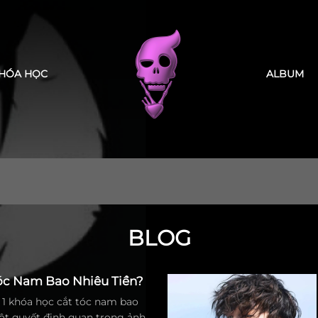
HÓA HỌC
ALBUM
BLOG
Tóc Nam Bao Nhiêu Tiền?
1 khóa học cắt tóc nam bao
một quyết định quan trọng ảnh