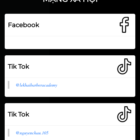
Facebook
Tik Tok
@lekhaibarberacademy
Tik Tok
@nguyenchau.105