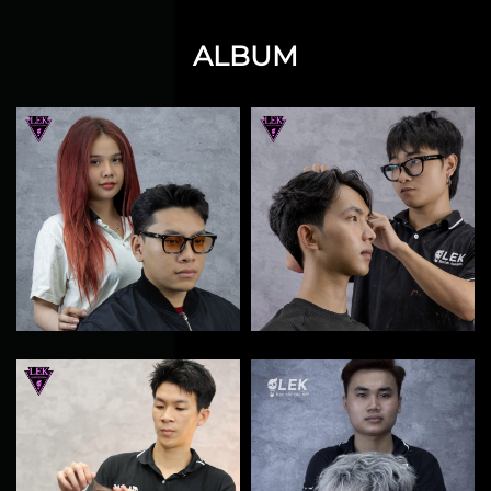
giúp bạn đưa ra lựa chọn phù
nhỏ, xoắn xoắn và gấp lại theo
hợp nhất.
đường ziczac trước khi tra
ALBUM
thuốc. Kỹ thuật này tạo ra các
lọn tóc cứng cáp, gập khúc và
bung xù nhẹ tựa như hình
dáng của con sâu. Phiên bản
nâng cấp và đánh rối tự nhiên
hơn của kiểu uốn này thường
được giới chuyên môn gọi là
Uốn Ruffled, mang lại diện
mạo trẻ trung, bụi bặm và ăn
gian độ dày tối đa cho mái
tóc.