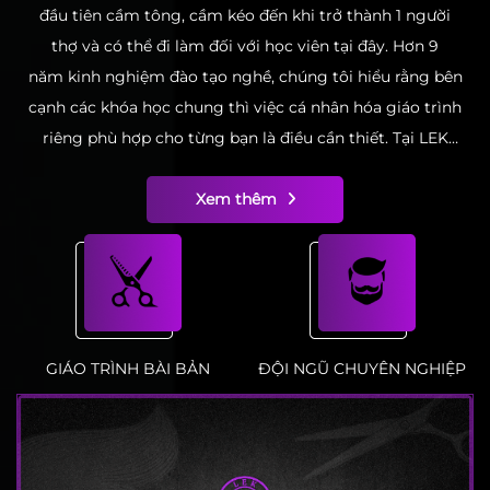
đầu tiên cầm tông, cầm kéo đến khi trở thành 1 người
thợ và có thể đi làm đối với học viên tại đây. Hơn 9
năm kinh nghiệm đào tạo nghề, chúng tôi hiểu rằng bên
cạnh các khóa học chung thì việc cá nhân hóa giáo trình
riêng phù hợp cho từng bạn là điều cần thiết. Tại LEK
Barber Academy, những khác biệt tạo nên sự độc đáo
của riêng bạn luôn được tôn trọng và phát huy, cùng với
Xem thêm
sự đam mê nghề chúng tôi tin có thể cùng bạn tạo nên
hình mẫu và cái “chất” mà chỉ mình bạn có. Hơn nữa nếu
quá trình đào tạo có kéo dài hơn dự kiến vì lý do khách
quan hoặc cá nhân bạn chưa tự tin vào tay nghề bạn vẫn
có thể yên tâm theo học mà không tốn thêm bất kì chi
GIÁO TRÌNH BÀI BẢN
ĐỘI NGŨ CHUYÊN NGHIỆP
phí nào – đây là sự đảm bảo của chúng tôi.