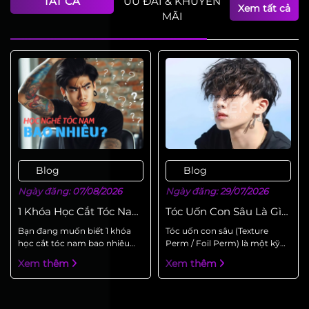
TẤT CẢ
ƯU ĐÃI & KHUYẾN
HOẠT ĐỘN
Xem tất cả
MÃI
Blog
Blog
Ngày đăng: 07/08/2026
Ngày đăng: 29/07/2026
1 Khóa Học Cắt Tóc Nam
Tóc Uốn Con Sâu Là Gì?
Bao Nhiêu Tiền?
Cách Uốn Tóc Con Sâu
Bạn đang muốn biết 1 khóa
Tóc uốn con sâu (Texture
Ruffled
học cắt tóc nam bao nhiêu
Perm / Foil Perm) là một kỹ
tiền? Đây là một quyết định
thuật uốn lạnh hiện đại trong
Xem thêm
Xem thêm
quan trọng ảnh hưởng trực
tạo kiểu tóc nam. Thay vì sử
tiếp sự nghiệp tương lai của
dụng lô cuốn trục tròn truyền
bạn, và việc hiểu rõ các yếu tố
thống, người thợ sẽ sử dụng
ảnh hưởng đến học phí sẽ
giấy bạc bọc từng tép tóc