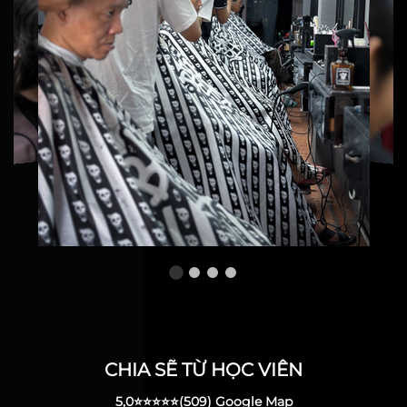
Danh Do
Mình may mắn chọn
đúng nơi đào tạo barber
Xem chi tiết >>
đã giúp mình nâng cấp
CHIA SẼ TỪ HỌC VIÊN
tay nghề lên, các thầy
dạy rất chi tiết và cực kì
5,0⭐️⭐️⭐️⭐️⭐️(509) Google Map
Trung Hieu
dễ thương nha🫶🏻 …