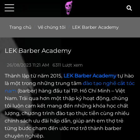
Trang chủ
Về chúng tôi
LEK Barber Academy
LEK Barber Academy
26/08/2023 11:21 AM
6311 Lượt xem
Thành lập từ năm 2015,
LEK Barber Academy
tự hào
là một trong những trung tâm
đào tạo nghề cắt tóc
nam
(barber) hàng đầu tại TP. Hồ Chí Minh – Việt
Nam. Trải qua hơn một thập kỷ hoạt động, chúng
tôi luôn cam kết mang đến những khóa học chất
lượng, chương trình đào tạo thực tiễn cùng nhiều
chính sách ưu đãi hấp dẫn, giúp anh em thợ trẻ
từng bước chạm đến ước mơ trở thành barber
chuyên nghiệp.