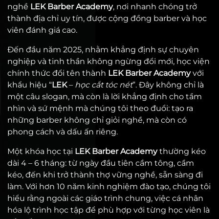
nghề
LEK Barber Academy
, nơi nhanh chóng trở
thành địa chỉ uy tín, được cộng đồng barber và học
viên đánh giá cao.
Đến đầu năm 2025, nhằm khẳng định sự chuyên
nghiệp và tinh thần không ngừng đổi mới, học viện
chính thức đổi tên thành
LEK Barber Academy
với
khẩu hiệu “
LEK
–
học cắt tóc nét
”. Đây không chỉ là
một câu slogan, mà còn là lời khẳng định cho tầm
nhìn và sứ mệnh mà chúng tôi theo đuổi: tạo ra
những barber không chỉ giỏi nghề, mà còn có
phong cách và dấu ấn riêng.
Một khóa học tại
LEK Barber Academy
thường kéo
dài 4 – 6 tháng: từ ngày đầu tiên cầm tông, cầm
kéo, đến khi trở thành thợ vững nghề, sẵn sàng đi
làm. Với hơn 10 năm kinh nghiệm đào tạo, chúng tôi
hiểu rằng ngoài các giáo trình chung, việc cá nhân
hóa lộ trình học tập để phù hợp với từng học viên là