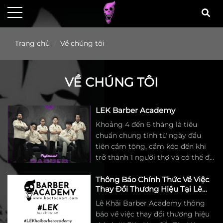
Trang chủ
Về chúng tôi
VỀ CHÚNG TÔI
LEK Barber Academy
Khoảng 4 đến 6 tháng là tiêu
chuẩn chung tính từ ngày đầu
tiên cầm tông, cầm kéo đến khi
trở thành 1 người thợ và có thể đi
làm đối với học viên tại đây.
Hơn 9 năm kinh nghiệm đào tạo
Thông Báo Chính Thức Về Việc
Thay Đổi Thương Hiệu Tại Lê
nghề, chúng tôi hiểu rằng bên
Khải Barber Academy
cạnh các khóa học chung thì việc
Lê Khải Barber Academy thông
cá nhân hóa giáo trình riêng phù
báo về việc thay đổi thương hiệu