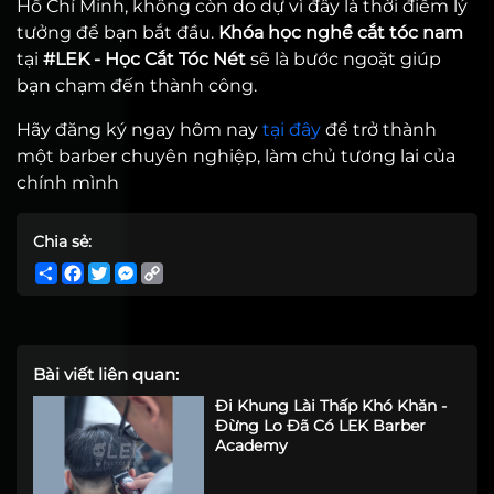
Hồ Chí Minh, không còn do dự vì đây là thời điểm lý
tưởng để bạn bắt đầu.
Khóa học nghề cắt tóc nam
tại
#LEK - Học Cắt Tóc Nét
sẽ là bước ngoặt giúp
bạn chạm đến thành công.
Hãy đăng ký ngay hôm nay
tại đây
để trở thành
một barber chuyên nghiệp, làm chủ tương lai của
chính mình
Chia sẻ:
Share
Facebook
Twitter
Messenger
Copy
Link
Bài viết liên quan:
Đi Khung Lài Thấp Khó Khăn -
Đừng Lo Đã Có LEK Barber
Academy