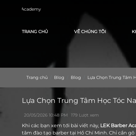
Cảm
TRANG CHỦ
VỀ CHÚNG TÔI
K
Trang chủ
Blog
Blog
Lựa Chọn Trung Tâm H
Lựa Chọn Trung Tâm Học Tóc N
20/05/2026 10:48 PM
179 Lượt xem
Khi các bạn xem tới bài viết này,
LEK Barber A
tâm đào tạo barber tại Hồ Chí Minh. Chỉ cần g