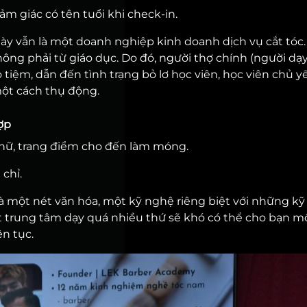
m giác có tên tuổi khi check-in.
ày vẫn là một doanh nghiệp kinh doanh dịch vụ cắt tóc
hông phải từ giáo dục. Do đó, người thợ chính (người dạ
tiệm, dẫn đến tình trạng bỏ lơ học viên, học viên chủ y
một cách thụ động.
ợp
c nữ, trang điểm cho đến làm móng.
 chỉ.
à một nét văn hóa, một kỹ nghệ riêng biệt với những kỹ
Một trung tâm dạy quá nhiều thứ sẽ khó có thể cho bạn m
n tục.