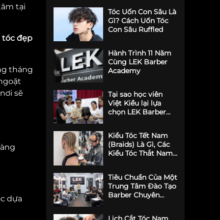
tăm tại
Tóc Uốn Con Sâu Là
Gì? Cách Uốn Tóc
Con Sâu Ruffled
t tóc đẹp
Hành Trình 11 Năm
Cùng LEK Barber
ững tháng
Academy
 ngoặt
nơi sẽ
Tại sao học viên
Việt Kiều lại lựa
chọn LEK Barber
Academy học nghề
Barber
Kiểu Tóc Tết Nam
(Braids) Là Gì, Các
dàng
Kiểu Tóc Thắt Nam
Được Ưa Chuộng
Tiêu Chuẩn Của Một
Trung Tâm Đào Tạo
Barber Chuyên
ọc dựa
Nghiệp
Lịch Cắt Tóc Nam