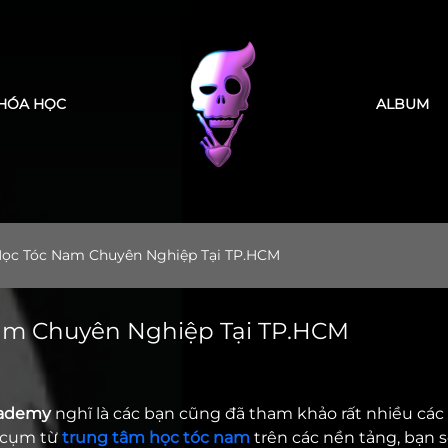
 ơn bạn đã tin tưởng LEK Barber Academy
HÓA HỌC
ALBUM
ọc Tóc Nam Chuyên Nghiệp Tại TP.HCM
am Chuyên Nghiệp Tại TP.HCM
cademy
nghĩ là các bạn cũng đã tham khảo rất nhiều các
õ cụm từ
trung tâm học tóc nam
trên các nền tảng, bạn 