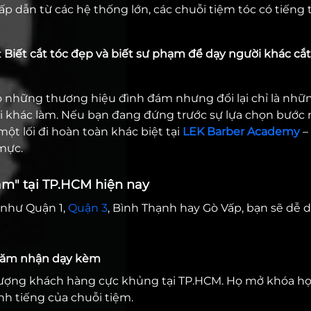
ấp dẫn từ các hệ thống lớn, các chuỗi tiệm tóc có tiếng 
:
Biết cắt tóc đẹp và biết sư phạm để dạy người khác cắ
ào những thương hiệu đình đám nhưng đổi lại chỉ là nh
i khác làm. Nếu bạn đang đứng trước sự lựa chọn bước
ột lối đi hoàn toàn khác biệt tại
LEK Barber Academy
– 
mực.
am" tại TP.HCM hiện nay
như Quận 1,
Quận 3
, Bình Thạnh hay Gò Vấp, bạn sẽ dễ 
g tăm nhận dạy kèm
u lượng khách hàng cực khủng tại TP.HCM. Họ mở khóa h
h tiếng của chuỗi tiệm.