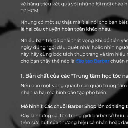
về hàng triệu kết quả với những lời mời chào h
TP.HCM.
Nhưng có một sự thật mà ít ai nói cho bạn biết
là hai câu chuyện hoàn toàn khác nhau.
Nhiều bạn trẻ đã phải thất vọng khi đổ tiền v
ngày đứng "gội đầu, quét nhà" hoặc nhìn ngườ
này, hãy cùng bóc tách thực trạng và tìm hiểu m
cho bạn thấy thế nào là
đào tạo Barber
chuẩn 
1. Bản chất của các "Trung tâm học tóc n
Nếu dạo một vòng quanh các quận trung tâm 
nhận ra hai mô hình đào tạo phổ biến:
Mô hình 1: Các chuỗi Barber Shop lớn có tiến
Đây là những cái tên trong giới barber sở hữ
trên sức hút của thương hiệu cá nhân hoặc dan