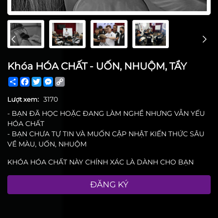
Khóa HÓA CHẤT - UỐN, NHUỘM, TẨY
Share
Facebook
Twitter
Messenger
Copy
Link
3170
Lượt xem:
- BẠN ĐÃ HỌC HOẶC ĐANG LÀM NGHỀ NHƯNG VẪN YẾU
HÓA CHẤT
- BẠN CHƯA TỰ TIN VÀ MUỐN CẬP NHẬT KIẾN THỨC SÂU
VỀ MÀU, UỐN, NHUỘM
KHÓA HÓA CHẤT NÀY CHÍNH XÁC LÀ DÀNH CHO BẠN
ĐĂNG KÝ