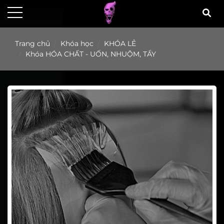
Trang chủ
Khóa học
KHÓA LẺ
Khóa HÓA CHẤT - UỐN, NHUỘM, TẨY