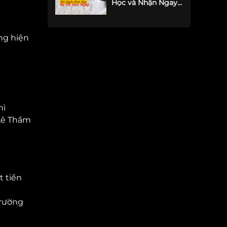
Học và Nhận Ngay
Lì Xì 10 Triệu Đồng
ng hiện
hì
 Lê Thẩm
t tiền
Trường