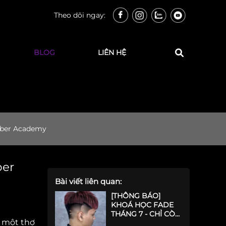
Theo dõi ngay:
BLOG
LIÊN HỆ
rber Academy
ber
Bài viết liên quan:
[THÔNG BÁO]
KHOÁ HỌC FADE
THÁNG 7 - CHỈ CÒN
 một thợ
2 SUẤT CUỐI