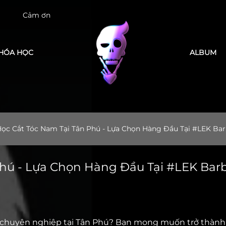
tin tưởng LEK Barber Academy
HÓA HỌC
ALBUM
ọc Cắt Tóc Nam Tại Tân Phú - Lựa Chọn Hàng Đầu Tại #LEK Ba
hú - Lựa Chọn Hàng Đầu Tại #LEK Bar
 chuyên nghiệp tại Tân Phú? Bạn mong muốn trở thành