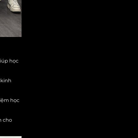
giúp học
 kinh
hiệm học
m cho