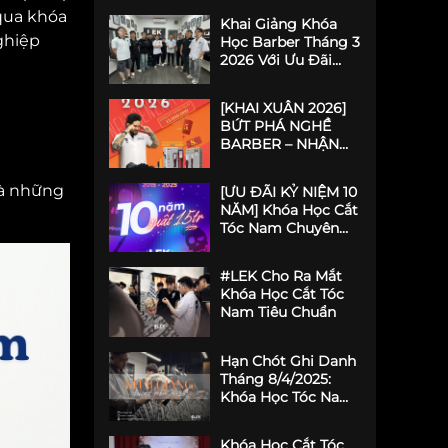
CÙNG!
 qua khóa
Khai Giảng Khóa
ghiệp
Học Barber Tháng 3
2026 Với Ưu Đãi
"Khủng" 13 Triệu
Đồng Tại LEK
[KHAI XUÂN 2026]
Barber Academy
BỨT PHÁ NGHỀ
BARBER – NHẬN
ƯU ĐÃI KHỦNG 13
TRIỆU ĐỒNG TẠI
là những
[ƯU ĐÃI KỶ NIỆM 10
LEK BARBER
NĂM] Khóa Học Cắt
ACADEMY
Tóc Nam Chuyên
Nghiệp Giá SỐC Và
Cơ Hội Vàng Cho
#LEK Cho Ra Mắt
Barber Tương Lai!
Khóa Học Cắt Tóc
Nam Tiêu Chuẩn
Hạn Chót Ghi Danh
Tháng 8/4/2025:
Khóa Học Tóc Nam
Tại #LEK – Bứt Phá
Tay Nghề, Định
Khóa Học Cắt Tóc