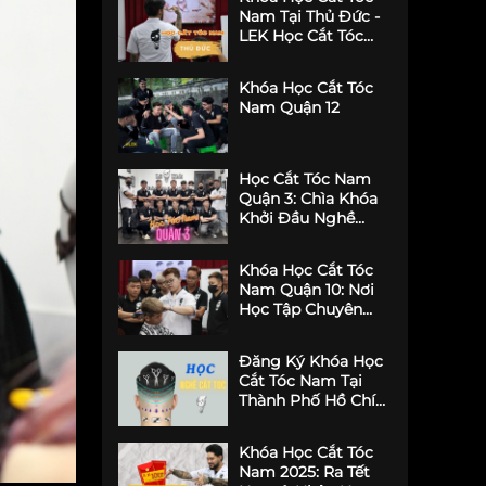
Hình Phong Cách
Nam Tại Thủ Đức -
LEK Học Cắt Tóc
Nét
Khóa Học Cắt Tóc
Nam Quận 12
Học Cắt Tóc Nam
Quận 3: Chìa Khóa
Khởi Đầu Nghề
Nghiệp Tại LEK
Barber Academy
Khóa Học Cắt Tóc
Nam Quận 10: Nơi
Học Tập Chuyên
Nghiệp Cho Tương
Lai Nghề Cắt Tóc
Đăng Ký Khóa Học
Cắt Tóc Nam Tại
Thành Phố Hồ Chí
Minh – Những Lưu Ý
Quan Trọng
Khóa Học Cắt Tóc
Nam 2025: Ra Tết