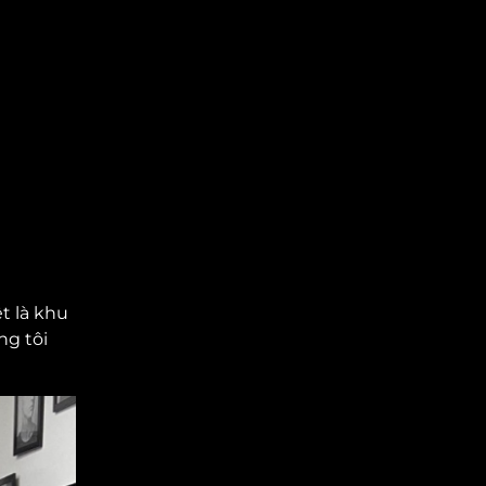
ệt là khu
ng tôi