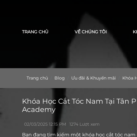
Cảm ơn bạn đã 
TRANG CHỦ
VỀ CHÚNG TÔI
K
Trang chủ
Blog
Ưu đãi & Khuyến mãi
Khóa H
Khóa Học Cắt Tóc Nam Tại Tân P
Academy
02/03/2025 12:15 PM
1274 Lượt xem
Bạn đang tìm kiếm một khóa học cắt tóc nam